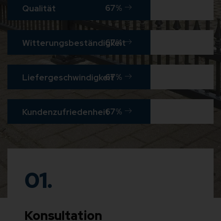
99
%
Qualität
99
%
Witterungsbeständigkeit
99
%
Liefergeschwindigkeit
99
%
Kundenzufriedenheit
01.
Konsultation