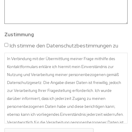
Zustimmung
Ich stimme den Datenschutzbestimmungen zu
In Verbindung mit der Übermittlung meiner Frage mithilfe des
Kontaktformulars erkläre ich hiermit mein Einverständnis zur
Nutzung und Verarbeitung meiner personenbezogenen gemäß
Datenschutzgesetz. Die Angabe dieser Daten ist freiwillig, jedoch
zur Verarbeitung Ihrer Fragestellung erforderlich. Ich wurde
darüber informiert, dass ich jederzeit Zugang zu meinen
personenbezogenen Daten habe und diese berichtigen kann;
ebenso kann ich vorliegendes Einverständnis jederzeit widerrufen.
Verantwortlich für die Verarbeitung personenbezogener Daten ist
CAPTCHA
die Zaki Zäune Karol Zakryszko mit Sitz in ul./Str. Ogrodowa 35,