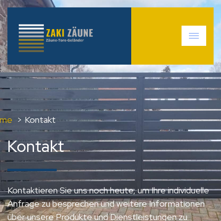
me
Kontakt
Kontakt
Kontaktieren Sie uns noch heute, um Ihre individuelle
Anfrage zu besprechen und weitere Informationen
über unsere Produkte und Dienstleistungen zu