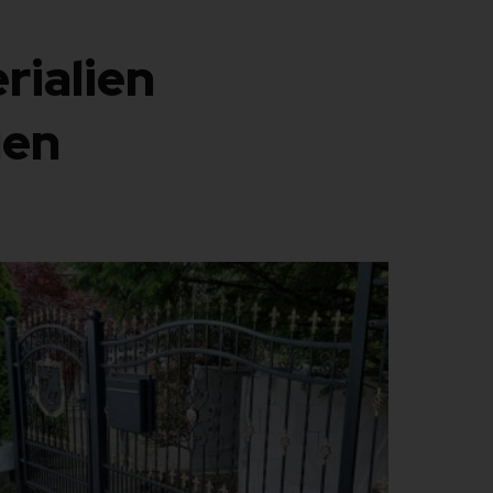
rialien
gen