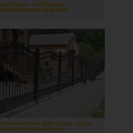
Zaki Zäune - individuelle
Schmiedezäune nach Maß
Schmiedezäune Zaki Zäune - hohe
Qualität der Ausführung