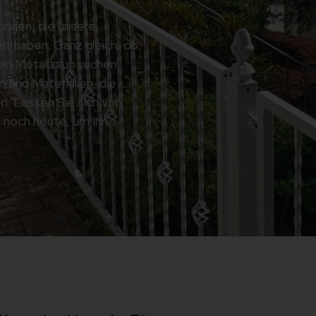
sungen, die unsere
lt haben. Ganz gleich, ob
en Metallzaun suchen,
n und Materialien, die
. Lassen Sie sich von
s noch heute, um Ihr