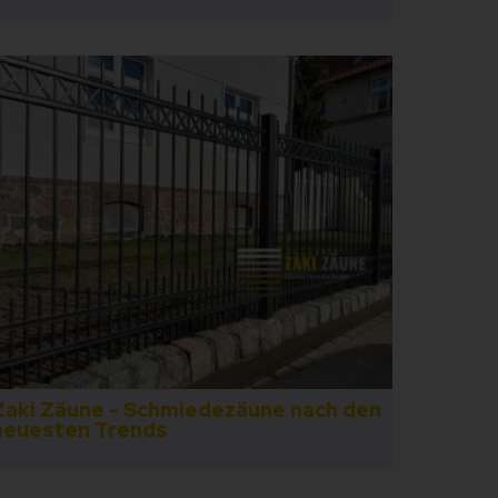
Zaki Zäune - Schmiedezäune nach den
neuesten Trends