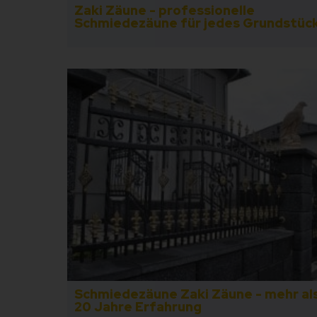
Zaki Zäune - professionelle
Schmiedezäune für jedes Grundstüc
Schmiedezäune Zaki Zäune - mehr al
20 Jahre Erfahrung