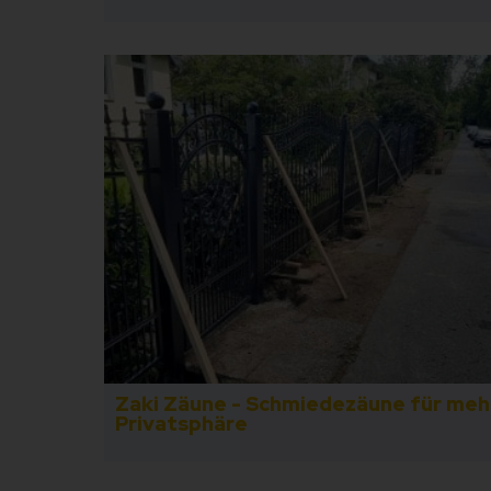
Zaki Zäune - Schmiedezäune für meh
Privatsphäre