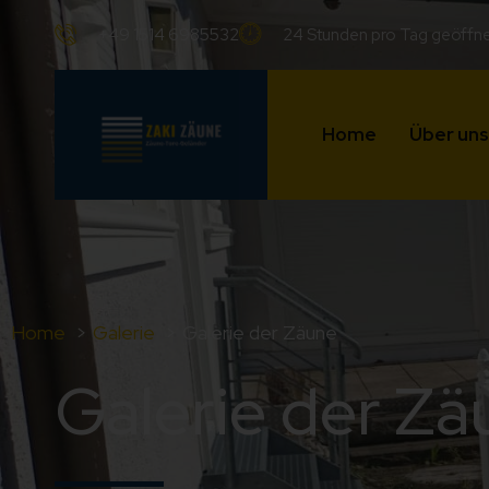
+49 1514 6985532
24 Stunden pro Tag geöffn
Home
Über uns
Home
Galerie
Galerie der Zäune
Galerie der Zä